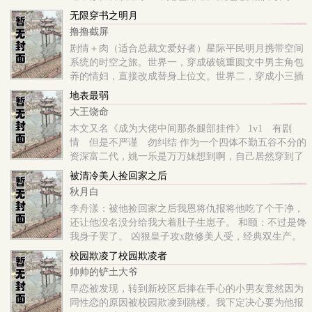
段、不顾一切地爱着苏偃。 直到有一天，在她出卖
无限穿书之明月
自己的尊
撸撸截屏
剧情＋肉（适合总裁文爱好者）星际平民明月携带空间
系统的时空之旅。世界一，穿成破镜重圆文中男主角包
养的情妇，直接改成替身上位文。世界二，穿成小三插
足文中男主角的未来丈母娘，不小心睡了男主他亲爹，
地表最弱
未
大王饶命
本文又名《成为大佬中间那条腿部挂件》 1v1 有剧
情 但是不严谨 勿纠结 作为一个四体不勤五谷不分的
资深富二代，姚一乐是万万妹想到啊，自己居然穿到了
必须自己动手丰衣足食的末世。 请问，穿到末世什么本
被清冷美人捡回家之后
事也没有该怎么办，在线等挺急的。 姚一乐：死了算
秋月白
了，我可受不了这委屈！ 奈何现实总是喜欢教你做人。
李舟漾：被他捡回家之后我恩将仇报将他吃了个干净，
作为啥技能没有，就是运气好的姚某人顺利进入精英小
还让他没名没分给我大着肚子生崽子。 和颐：不过是馋
队，成为大佬秦渊的队友。 逃跑路上被变异藤蔓捕捉，
我身子罢了。 凶狠皇子攻x散修美人受，经典双生产。
虽
捏马其实是我馋美人身子呜呜，佛系更文
校园欺凌了校园欺凌者
帅帅的铲土大爷
早恋被发现，转到新校区后捧在手心的小男友竟然因为
同性恋的原因被校园欺凌到跳楼。我下定决心要为他报