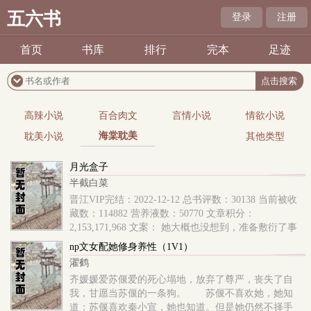
五六书
登录
注册
首页
书库
排行
完本
足迹
高辣小说
百合肉文
言情小说
情欲小说
海棠耽美
耽美小说
其他类型
月光盒子
半截白菜
晋江VIP完结：2022-12-12 总书评数：30138 当前被收
藏数：114882 营养液数：50770 文章积分：
2,153,171,968 文案： 她大概也没想到，准备敷衍了事
的相亲对象，是曾经暗恋的那个人。 就像一台
np文女配她修身养性（1V1）
濯鹤
齐媛媛爱苏偃爱的死心塌地，放弃了尊严，丧失了自
我，甘愿当苏偃的一条狗。 苏偃不喜欢她，她知
道；苏偃喜欢秦小宣，她也知道。但是她仍然不择手