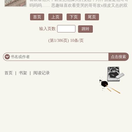
呜呜呜…… 恶趣味喜欢看受哭的哥哥攻x很皮又怂的双
性受 禁欲恶趣味哥哥调教甜美弟弟，求评论求推荐
首页
上页
下页
尾页
输入页数
(第1/386页) 10条/页
首页
|
书架
|
阅读记录