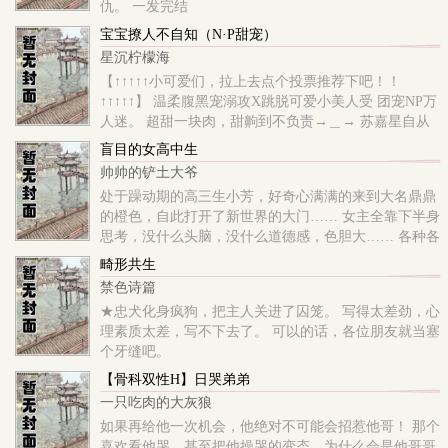
仇。 一发完结
宝宝撩人不自知（N·P甜宠）
星沉柠檬海
【↑↑↑↑↑小可爱们，拉上去点个投票推荐下吧！！
↑↑↑↑↑】 温柔腹黑宠溺攻X跳脱可爱小美人受 团宠NP万
人迷。 超甜一块肉，甜齁到不负责→＿→ 苏嘉星自从
被跟踪狂下了春药以后，每晚小穴都痒得要命还流水
盲目的女高中生
儿，找二叔帮忙止痒之后，两人的关系却越来越羞
帅帅的铲土大爷
耻…… 梦中穿越与异世大魔王元烨见面，为了解痒，苏
处于躁动期的高三生小芳，好奇心满满的来到大名鼎鼎
嘉星恃美行凶，在大魔王身上磨豆腐，撩完就跑。 还有
的橙色，自此打开了新世界的大门…… 女主全靠下半身
不良校霸，暴戾王爷，钢甲黑武士…… 连大豹豹都要吸
思考，没什么头脑，没什么道德感，色胆大…… 各种各
他
样的男主……有“一面”之缘，有朝夕相处的…… 小芳可
畸形共生
不是兔子，不管哪根草都要要放到嘴里嚼一嚼。 三观不
禁色诗篇
正，不要学习。 单纯为了爽写的。 结局有大反转，慎
★忠犬化身疯狗，把主人关进了囚笼。 写得太差劲，心
入。
理素质太差，写不下去了。 可以的话，各位朋友就当塞
个牙缝吧。
【骨科双性H】日哭弟弟
一只吃肉的大灰狼
如果再给他一次机会，他绝对不可能会招惹他哥！ 那个
喜欢看他哭，甚至把他操哭的变态，为什么会是他哥哥