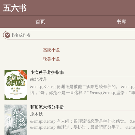
五六书
首页
书库
高辣小说
耽美小说
小病秧子养护指南
南北渡舟
&emsp;&emsp;傅渊逸是被他二爹陈思凌领养的。 &ems
恪，“哥，你是不是一直这样？” &emsp;&emsp;盛恪：“哪样？
和顶流大佬分手后
原木秋
&emsp;&emsp;有人问：跟顶流谈恋爱是种什么感觉。 
&emsp;&emsp;痴迷过，妥协过，最后吧唧分手了。 &emsp;