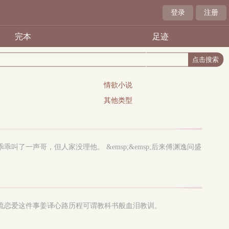
登录
注册
完本
足迹
情欲小说
其他类型
渊逸乖乖叫了一声哥，但人家没理他。 &emsp;&emsp;后来傅渊逸问盛
;对于跟顶流恋爱这件事姜译心路历程可谓教科书般血泪教训。