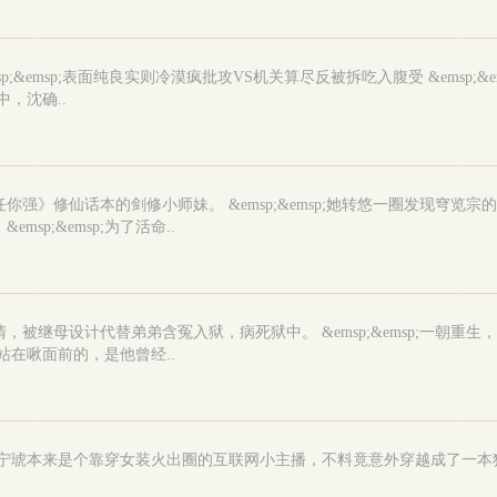
emsp;&emsp;表面纯良实则冷漠疯批攻VS机关算尽反被拆吃入腹受 &em
中，沈确..
任你强》修仙话本的剑修小师妹。 &emsp;&emsp;她转悠一圈发现穹览宗的
p;&emsp;为了活命..
清，被继母设计代替弟弟含冤入狱，病死狱中。 &emsp;&emsp;一朝重生，
，站在啾面前的，是他曾经..
捏反派： 宁琥本来是个靠穿女装火出圈的互联网小主播，不料竟意外穿越成了