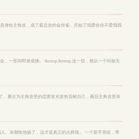
病误入歧途卖身给主角攻，成了霸总攻的金丝雀，开始了我爱你你不爱我我
会，一世间即身成佛。 &emsp;&emsp;这一切，都从一个叫做无
板罢了，屡次为主角攻受的恋爱发光发热贡献自己，最后主角攻受幸
狠虐别人。灰都给他扬了，这才是真正的火葬场」 一个新手系统，带