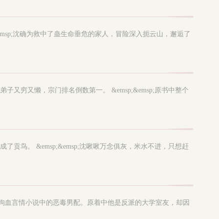
sp;&emsp;沈确为救中了蛊生命垂危的家人，冒险深入扼云山，邂逅了
弟子又穷又懒，宗门排名倒数第一。 &emsp;&emsp;原书中整个
成了贡鸟。 &emsp;&emsp;沈啾啾万念俱灰，米水不进，只想赶
一本狗血言情小说中的恶毒男配。原着中他是反派的大学室友，却因