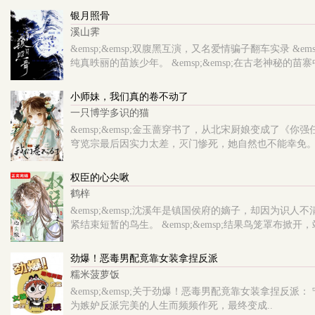
银月照骨
溪山霁
&emsp;&emsp;双腹黑互演，又名爱情骗子翻车实录 &
纯真昳丽的苗族少年。 &emsp;&emsp;在古老神秘的苗寨
小师妹，我们真的卷不动了
一只博学多识的猫
&emsp;&emsp;金玉蔷穿书了，从北宋厨娘变成了《你强
穹览宗最后因实力太差，灭门惨死，她自然也不能幸免。 &ems
权臣的心尖啾
鹤梓
&emsp;&emsp;沈溪年是镇国侯府的嫡子，却因为识人不
紧结束短暂的鸟生。 &emsp;&emsp;结果鸟笼罩布掀开
劲爆！恶毒男配竟靠女装拿捏反派
糯米菠萝饭
&emsp;&emsp;关于劲爆！恶毒男配竟靠女装拿
为嫉妒反派完美的人生而频频作死，最终变成..