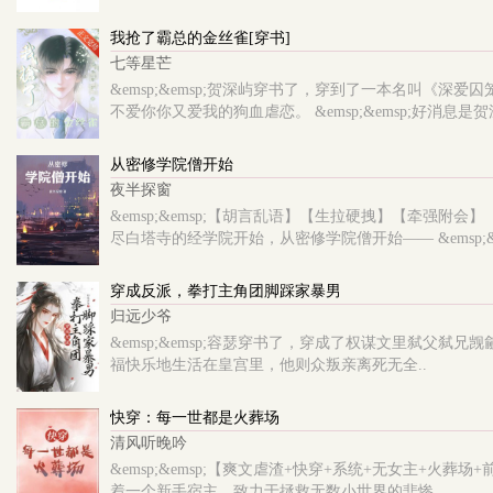
我抢了霸总的金丝雀[穿书]
七等星芒
&emsp;&emsp;贺深屿穿书了，穿到了一本名叫《深
不爱你你又爱我的狗血虐恋。 &emsp;&emsp;好消息是贺
从密修学院僧开始
夜半探窗
&emsp;&emsp;【胡言乱语】【生拉硬拽】【牵强附会】
尽白塔寺的经学院开始，从密修学院僧开始—— &emsp;&em
穿成反派，拳打主角团脚踩家暴男
归远少爷
&emsp;&emsp;容瑟穿书了，穿成了权谋文里弑
福快乐地生活在皇宫里，他则众叛亲离死无全..
快穿：每一世都是火葬场
清风听晚吟
&emsp;&emsp;【爽文虐渣+快穿+系统+无女主
着一个新手宿主，致力于拯救无数小世界的悲惨..