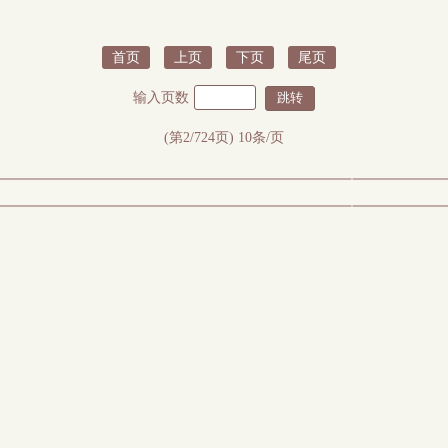
首页
上页
下页
尾页
输入页数
(第2/724页) 10条/页