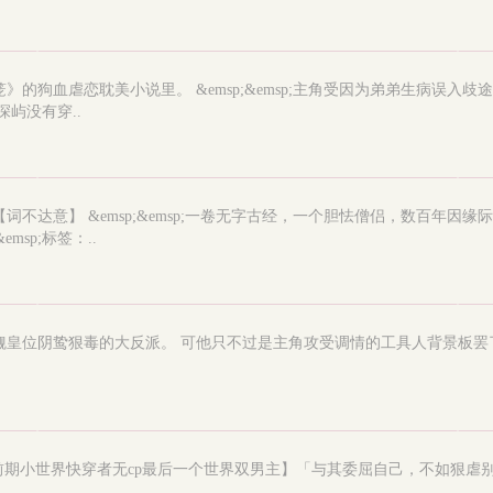
爱囚笼》的狗血虐恋耽美小说里。 &emsp;&emsp;主角受因为弟弟生
深屿没有穿..
【词不达意】 &emsp;&emsp;一卷无字古经，一个胆怯僧侣，数百年因缘际
sp;标签：..
父弑兄觊觎皇位阴鸷狠毒的大反派。 可他只不过是主角攻受调情的工具人背景
+火葬场+前期小世界快穿者无cp最后一个世界双男主】「与其委屈自己，不如