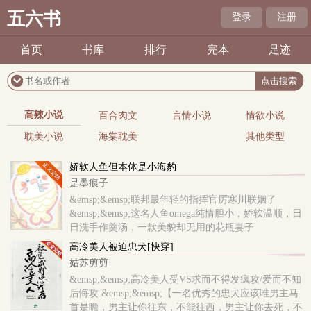
五六书
登录
注册
首页
书库
排行
完本
足迹
高辣小说
百合肉文
言情小说
情欲小说
耽美小说
海棠耽美
其他类型
娇软人鱼但本体是小海豹
是墨痕子
&emsp;&emsp;联邦最年轻的指挥官厉寒川联姻了
&emsp;&emsp;这名人鱼omega纯情胆小，娇软温顺，日
日洗手作羹汤，一款美貌却无用的花瓶妻子
&emsp;&emsp;新婚当晚，他俊脸一沉，没等..
高冷美人被迫忠犬[快穿]
姑苏剪剪
&emsp;&emsp;高冷美人受VS求而不得发疯攻/爱而不知
后悔攻 &emsp;&emsp;【一名优秀的忠犬应该唯男主马
首是瞻，男主让你往东，不能往西，男主让你去死，不