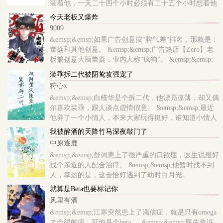
装着他，一天二十四个小时必须有二十五个小时想着他
&emsp;&emsp;主角深感折磨，一心想回到自己的白月光
今天老板又爆炸
身边，于是，他逃，他追，..
9009
&emsp;&emsp;如果广告创意按“脾气差”排名，那就是：
董焱和其他创意。 &emsp;&emsp;广告热店【Zero】老
板兼创意大脑董焱，业内人称“疯狗”。 &emsp;&emsp;
哪怕两擒戛纳金狮大奖，业内最广为流传的，依然是他
装乖拆二代被阴鸷攻强宠了
“百人砍”的传说。 &emsp;&emsp;前商务总监蓄谋跳
狩心x
槽，..
&emsp;&emsp;白槿华是个拆二代，他漂亮凉薄，却又偶
尔喜欢装乖，跟人谈点虚情假意。 &emsp;&emsp;最近
他养了一个小情人，本来大家玩得挺好，谁知道小情人
居然演技不好，喝醉了叫出另外一个人的名字。
我被醉酒的天降竹马深夜敲门了
&emsp;&emsp;那人是秦家掌权者秦邺，豪门望族，..
中原逐鹿
&emsp;&emsp;舒词患上了很严重的口欲症，医生说最好
找个亲近的人配合治疗。 &emsp;&emsp;他暂时找不到
人，幸运的是，这会恰好遇到了幼时白月光。
&emsp;&emsp;他追了白月光一段时间。 &emsp;&emsp;
就算是Beta也要标记你
对方是个冷脸酷哥，态度不冷不淡，却在某晚发来一条
风里有酒
很露骨的消..
&emsp;&emsp;江寒突然患上了渴信症，就是只有omega
才会得的病，可他是个beta 。 &emsp;&emsp;医生告诉