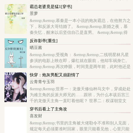
能苟活。】 &emsp;&emsp;【一名优秀的忠犬应该将男
霸总老婆竟是猛1[穿书]
主的安危放在首位，男主生病你陪护，男主..
景萝
&emsp;&emsp;慕秦是一本小说的炮灰霸总，在他努力之
下，和反派大哥结婚了。 &emsp;&emsp;新婚之夜，慕
秦失忆，醒来以后坚信自己是直男。 &emsp;&emsp;得
知自己老婆是男人，慕秦：这不合理，我怎么是弯的？
反诈影帝[重生]
&emsp;&emsp;为恢复记忆，慕秦勉强和大哥生活在..
晒豆酱
&emsp;&emsp;受视角： &emsp;&emsp;二线明星林凡星
参演的电影上映在即，爆红就在眼前，他却车祸身亡。
&emsp;&emsp;再次睁眼，时间竟是两年前，此时他还是
十八线小糊咖，凭脸混圈，和20岁影帝秦昕谈地下情。
快穿：炮灰男配又崩剧情了
&emsp;&emsp;但这个影帝男友会冷暴力、pua、劈腿，
云青青兮玉羽
借..
&emsp;&emsp;世界一：龙傲天修仙种马文中，穿成处处
为难主角的反派大师兄的……跟班，为什么本该后宫三
千的龙傲天主角一直盯着他呢？ 世界二：权谋朝堂文
中，他是恶毒愚蠢爱美纨绔假·万人嫌，对照组是品格
穿书后看上了主角攻
高洁才华横溢真·万人迷..
喜发财
&emsp;&emsp;书里的主角被大佬勒令不准和别人见面，
规定每天必须要准时回家，眼里只能看见他，心里只能