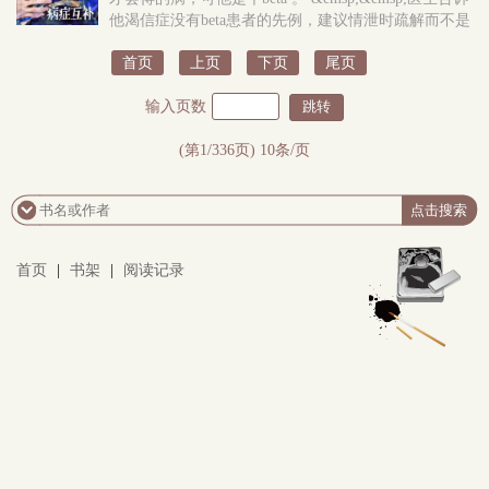
他渴信症没有beta患者的先例，建议情泄时疏解而不是
大量使用抑制剂，最好是交个alpha男朋友。可江寒最最
首页
上页
下页
尾页
讨厌的就是和任何人有感情牵..
输入页数
(第1/336页) 10条/页
首页
|
书架
|
阅读记录