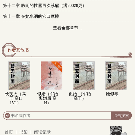
第十二章 胯间的性器再次苏醒（满700加更）
第十一章 在她水润的穴口摩擦
查看全部章节...
作者其他书
更
多
长夜火（高
似婚（军婚
似婚 （军婚
她似毒
干 高H
离婚后 高
高干）
1V1）
H）
首页
|
书架
|
阅读记录