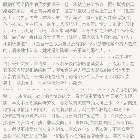
联姻将两个陌生的男女捆绑在一起，本就签好了协议，两年期满便离
婚各奔东西，可是真要离婚了，温言却发现自己爱上了这个平日里宠
她上天的男人男主：陆曜女主：温言军区上将vs情欲片导演(暖宠文）
放心入坑，专业挖坑一百年，从没坑过。肉跟着剧情走，走哪儿算哪
儿。婚后小剧场1：(婚后温言常问陆曜：四哥？你是火炉吗？为什么
我一靠近你，身体就会发烫呢？（陆曜：因为我体内压的都是欲火）
小剧场剧透2：（温言一直以为自己所有的不幸都是陆曜这个男人造成
的，后来她才知道，她才是给陆曜带去不幸的那个人。）
~~~~···~····~~~~~···~~~··~~~~~···~····~~~~~···~~~··~（晏宋和辛
冉）番外文案：辛冉看上了长相英俊的朝唐总裁晏宋，一次酒局，趁
着晏宋酒醉就把他给睡了，哪知道这男人第二天就找到她让她负责，
负责的理由是：哥哥我还是处男，你这个小丫头片子睡了我得负责。
男主：晏宋女主：辛冉轻松甜蜜的小甜文。
~~~~···~····~~~~~···~~~··~~~~~···~····~~~~~···~~~··~入坑必看的预
警：1：本文就一架空的言情炖肉文，看文请不要将架空国家代入现
实，本文不是现实向考究文，喜欢较真抓细节的人可止步。2：剧情流
剧情流剧情流！剧情流，肉随着剧情走，肉的章节标题会体现出来，
剧情章节标题也有标注，可根据自己喜好订阅章节。3：不喜欢此类不
接地气的言情可止步。非现实向。4：来PO写文就是图随心所欲的写
文，所以不接受任何对文的指点，喜欢这个文，我欢迎，不喜欢看可
直接将我的文移除书架，评论区看不惯的留言都会删除。本文清水版