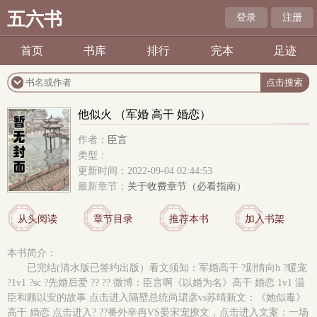
五六书
登录
注册
首页
书库
排行
完本
足迹
他似火 （军婚 高干 婚恋）
作者：
臣言
类型：
更新时间：2022-09-04 02:44:53
最新章节：
关于收费章节（必看指南）
从头阅读
章节目录
推荐本书
加入书架
本书简介：
已完结(清水版已签约出版）看文须知：军婚高干 ?剧情向h ?暖宠
?1v1 ?sc ?先婚后爱 ?? ?? 微博：臣言啊《以婚为名》高干 婚恋 1v1 温
臣和顾以安的故事 点击进入隔壁总统尚珺彦vs苏晴新文：《她似毒》
高干 婚恋 点击进入? ??番外辛冉VS晏宋宠撩文，点击进入文案：一场