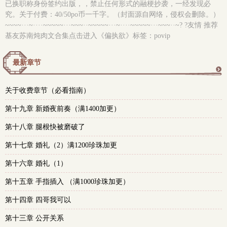
已换职称身份签约出版，，禁止任何形式的融梗抄袭，一经发现必
究。关于付费：40/50po币一千字。（封面源自网络，侵权会删除。）
~~~~···~····~~~~~···~~~··~~~~~···~····~~~~~···~~~··~? ?友情 推荐
基友苏南炖肉文合集点击进入《偏执欲》标签：povip
最新章节
更
关于收费章节（必看指南）
多
第十九章 新婚夜前奏（满1400加更）
第十八章 腿根快被磨破了
第十七章 婚礼（2）满1200珍珠加更
第十六章 婚礼（1）
第十五章 手指插入 （满1000珍珠加更）
第十四章 四哥我可以
第十三章 公开关系