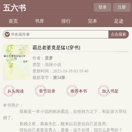
五六书
登录
注册
首页
书库
排行
完本
足迹
霸总老婆竟是猛1[穿书]
作者：
景萝
类型：高辣小说
更新时间：2025-10-18 03:19:46
最新章节：
第54章
从头阅读
章节目录
推荐本书
加入书架
本书简介：
慕秦是一本小说的炮灰霸总，在他努力之下，和反派大哥结
婚了。
新婚之夜，慕秦失忆，醒来以后坚信自己是直男。
得知自己老婆是男人，慕秦：这不合理，我怎么是弯的？