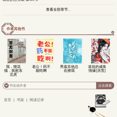
查看全部章节...
作者其他书
更
多
我，狸花
老公！药不
男嘉宾他总
道祖的咸鱼
猫，抚慰东
能吃啊
在撩我
情缘[洪荒]
北虎
首页
|
书架
|
阅读记录