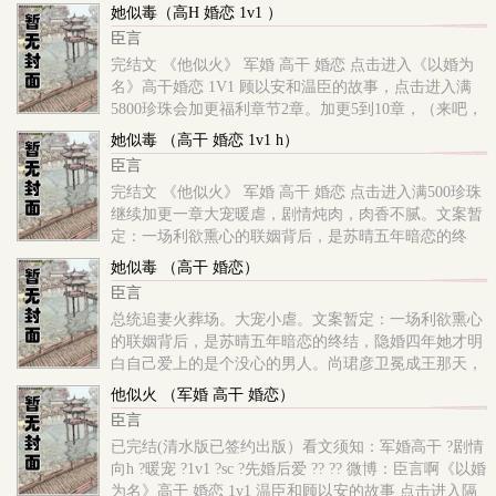
似火》《她似毒》《以婚为名》《似婚》都已完结，新
她似毒（高H 婚恋 1v1 ）
文《斯文败类》正在连载中，都是高H剧情流，详情可
臣言
关注我微博：臣言啊。） （本文已完结，这几天会陆续
完结文 《他似火》 军婚 高干 婚恋 点击进入《以婚为
完整章节到海棠这边。） 1V1 SC 剧情流炖肉 暖宠
名》高干婚恋 1V1 顾以安和温臣的故事，点击进入满
婚恋 军婚 先婚后爱 本文清水版实体书已签约魅丽文
5800珍珠会加更福利章节2章。加更5到10章，（来吧，
化
用珍珠刺激我，明天会送出之前欠下的两章的福利章
她似毒 （高干 婚恋 1v1 h）
节。）剧情炖肉，肉香不腻，1v1，sc，文案暂定：尚珺
臣言
彦赢得大选，卫冕称王成为总统那天，苏晴亲手将离婚
完结文 《他似火》 军婚 高干 婚恋 点击进入满500珍珠
协议书递到他面前，结束了这场无性婚姻。追妻火葬场
继续加更一章大宠暖虐，剧情炖肉，肉香不腻。文案暂
男主：尚珺彦。女主：苏晴。性冷淡闷骚总统
定：一场利欲熏心的联姻背后，是苏晴五年暗恋的终
结，隐婚四年她才明白自己爱上的是个没心的男人。尚
她似毒 （高干 婚恋）
珺彦赢得大选，卫冕称王成为总统那天，苏晴亲手将离
臣言
婚协议书递到他面前，结束了这场无性婚姻。男主：尚
总统追妻火葬场。大宠小虐。文案暂定：一场利欲熏心
珺彦。女主：苏晴。性冷淡闷骚总统vs复仇小黄漫画
的联姻背后，是苏晴五年暗恋的终结，隐婚四年她才明
家。预警：1：非现实向言情肉，架空，剧情流，考究
白自己爱上的是个没心的男人。尚珺彦卫冕成王那天，
党不必
苏晴亲手将离婚协议书递到他面前。满300珍珠加更一
他似火 （军婚 高干 婚恋）
章！
臣言
已完结(清水版已签约出版）看文须知：军婚高干 ?剧情
向h ?暖宠 ?1v1 ?sc ?先婚后爱 ?? ?? 微博：臣言啊《以婚
为名》高干 婚恋 1v1 温臣和顾以安的故事 点击进入隔