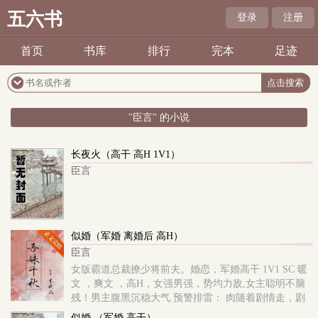
五六书
登录
注册
首页
书库
排行
完本
足迹
"臣言" 的小说
长夜火（高干 高H 1V1）
臣言
似婚（军婚 离婚后 高H）
臣言
女版霸道总裁撩少将前夫。婚恋，军婚高干 1V1 SC 暖
文 ，爽文 ，高H，女强男强，势均力敌,女主聪明不脑
残！男主腹黑沉稳大气.预警排雷： 肉随着剧情走，剧
情向肉文，言情婚恋向，慢节奏叙事风 ，考究较真党误
似婚 （军婚 高干）