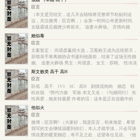
入。文案：男主：顾时（闷骚维和部队少将）女主：宋
臣言
暖（聪明情商高的影后）九年后宋暖再遇前夫顾时，她
（本文是完结文，这几天会陆续将完整章节粘贴到这
决定要好好利用自己掌握的技能，将这个闷骚正直的维
边，关注微博：臣言啊，）会第一时间公布更新时间。
和少将反撩到手，再……狠狠甩了他。自以为很聪明
女版霸道总裁撩少将前夫。 追妻火葬场。 言情向婚
恋，破镜重圆，军婚高干? 1V1 SC 暖文 ，爽
她似毒
文 ，高H剧情流炖肉文，双向奔赴，女强男强，势均
臣言
力敌，暖s与抖m。 文案： 男主：顾时（闷骚维和部队
文案暂定： 尚珺彦赢得大选，卫冕称王成为总统那天，
少将） 女主：宋暖（聪明情商高的影后） 早在宋暖开
苏晴亲手将离婚协议书递到他面前，结束了这场无性婚
始自己的报复计划时，顾时这只腹黑又饿了多年的狼就
姻。 追妻火葬场 男主：尚珺彦。 女主：苏晴。 性冷淡
已经挖
闷骚总统vs小黄漫画家。 追文预警指南： 本文是《他
斯文败类 高干 高H
似火》系列文之一。 1：非现实向言情肉，架空，剧情
臣言
流，考究党不必入坑。 2：本文结合《他似火》一起看
卧底 高干 1V1 SC 高H 剧情流炖肉 婚恋 轻
最佳，男女主均在上部文出现过。 3：男女主sc，这本
松欢脱 ?势均力敌 军旅 本文又名：《与婚同行》 先
彻底放飞虐宠结合。 4：拒绝抄袭融梗本文，
性再爱，炮友转最爱 作者的话：这本是正在连载中的
文，这段时间会陆续将名下其他完结文搬运到海棠，大
他似火
家不要着急。 ?预警：男主前面有多穷，真实身份就有
臣言
多壕，前面有多痞，以后就有多禁欲……彻底的斯文败
微博：臣言啊? （大家好，我是臣言，初来海棠，希望
类。 微博：臣言啊 文案： 男主：林琛（卧底时用名慕
我写的文会继续温暖到你们，本人才疏学浅，只会写谈
森） 女主：陆司琪（女上尉） 见识到林琛真正的坏
情说爱的暖宠婚恋，有不足之处，还望各位见谅。《他