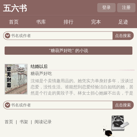
五六书
登录
注册
首页
书库
排行
完本
足迹
"糖葫芦好吃" 的小说
结婚以后
糖葫芦好吃
沈倾是个卖情趣用品的。她凭实力单身好多年，没谈过
恋爱，没性生活。谁能想到恋爱经验洁白如纸的她，居
然是个行走的黄段子手。林女士担心她嫁不出去，于是
匆匆忙忙给她安排了相亲。林女士说，男方是个教授，
为人温和又正派，正好中和掉她身上的黄暴之气。结婚
以后，沈倾才知道什么叫人外有人，天外有天，比黄，
她比不过温教授，比耐力，她更比不过。温教授经常把
首页
|
书架
|
阅读记录
她操得死去活来，还一脸正派，为了人类做研究，让她
牺牲牺牲。黄暴